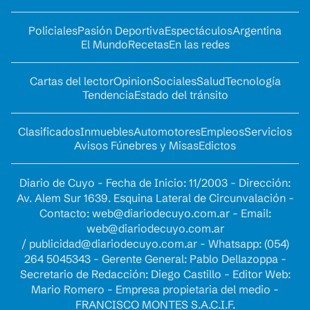
Policiales
Pasión Deportiva
Espectáculos
Argentina
El Mundo
Recetas
En las redes
Cartas del lector
Opinion
Sociales
Salud
Tecnología
Tendencia
Estado del tránsito
Clasificados
Inmuebles
Automotores
Empleos
Servicios
Avisos Fúnebres y Misas
Edictos
Diario de Cuyo - Fecha de Inicio: 11/2003 - Dirección:
Av. Alem Sur 1639. Esquina Lateral de Circunvalación -
Contacto:
web@diariodecuyo.com.ar
- Email:
web@diariodecuyo.com.ar
/
publicidad@diariodecuyo.com.ar
-
Whatsapp: (054)
264 5045343 - Gerente General: Pablo Dellazoppa -
Secretario de Redacción: Diego Castillo - Editor Web:
Mario Romero - Empresa propietaria del medio -
FRANCISCO MONTES S.A.C.I.F.