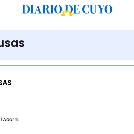
usas
SAS