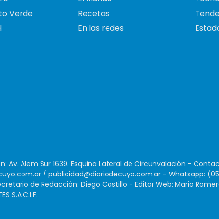
to Verde
Recetas
Tende
H
En las redes
Estado
ión: Av. Alem Sur 1639. Esquina Lateral de Circunvalación - Contac
cuyo.com.ar
/
publicidad@diariodecuyo.com.ar
-
Whatsapp: (0
cretario de Redacción: Diego Castillo - Editor Web: Mario Romer
 S.A.C.I.F.