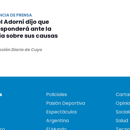
NCIA DE PRENSA
 Adorni dijo que
esponderá ante la
ia sobre sus causas
cción Diario de Cuyo
s
Policiales
Cartas
Pasión Deportiva
Opini
Espectáculos
Social
Argentina
Salud
ro
El Mundo
Tecno