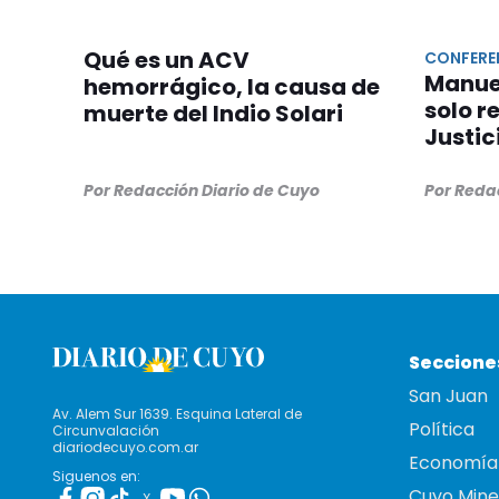
Qué es un ACV
CONFERE
Manuel
hemorrágico, la causa de
solo r
muerte del Indio Solari
Justic
Por Redacción Diario de Cuyo
Por Reda
Seccione
San Juan
Av. Alem Sur 1639. Esquina Lateral de
Política
Circunvalación
diariodecuyo.com.ar
Economía
Siguenos en:
Cuyo Mine
X