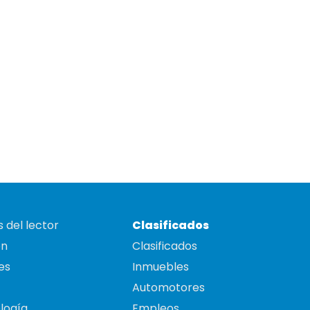
 del lector
Clasificados
on
Clasificados
es
Inmuebles
Automotores
logía
Empleos