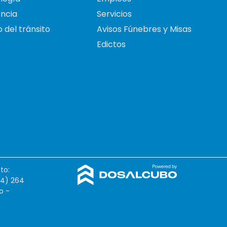
ncia
Servicios
 del tránsito
Avisos Fúnebres y Misas
Edictos
to:
54) 264
o -