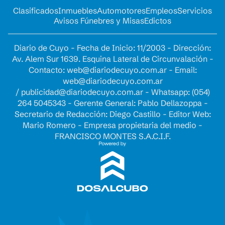
Clasificados
Inmuebles
Automotores
Empleos
Servicios
Avisos Fúnebres y Misas
Edictos
Diario de Cuyo - Fecha de Inicio: 11/2003 - Dirección:
Av. Alem Sur 1639. Esquina Lateral de Circunvalación -
Contacto:
web@diariodecuyo.com.ar
- Email:
web@diariodecuyo.com.ar
/
publicidad@diariodecuyo.com.ar
-
Whatsapp: (054)
264 5045343 - Gerente General: Pablo Dellazoppa -
Secretario de Redacción: Diego Castillo - Editor Web:
Mario Romero - Empresa propietaria del medio -
FRANCISCO MONTES S.A.C.I.F.