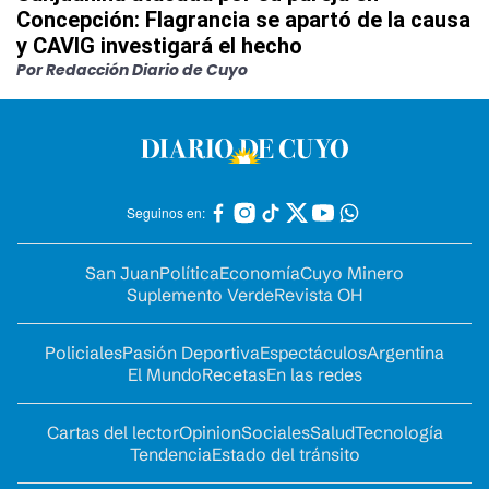
Concepción: Flagrancia se apartó de la causa
y CAVIG investigará el hecho
Por Redacción Diario de Cuyo
Seguinos en:
San Juan
Política
Economía
Cuyo Minero
Suplemento Verde
Revista OH
Policiales
Pasión Deportiva
Espectáculos
Argentina
El Mundo
Recetas
En las redes
Cartas del lector
Opinion
Sociales
Salud
Tecnología
Tendencia
Estado del tránsito