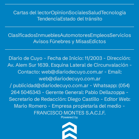
Cartas del lector
Opinion
Sociales
Salud
Tecnología
Tendencia
Estado del tránsito
Clasificados
Inmuebles
Automotores
Empleos
Servicios
Avisos Fúnebres y Misas
Edictos
Diario de Cuyo - Fecha de Inicio: 11/2003 - Dirección:
Av. Alem Sur 1639. Esquina Lateral de Circunvalación -
Contacto:
web@diariodecuyo.com.ar
- Email:
web@diariodecuyo.com.ar
/
publicidad@diariodecuyo.com.ar
-
Whatsapp: (054)
264 5045343 - Gerente General: Pablo Dellazoppa -
Secretario de Redacción: Diego Castillo - Editor Web:
Mario Romero - Empresa propietaria del medio -
FRANCISCO MONTES S.A.C.I.F.