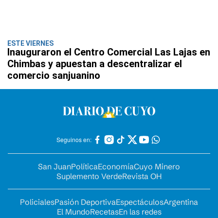
ESTE VIERNES
Inauguraron el Centro Comercial Las Lajas en
Chimbas y apuestan a descentralizar el
comercio sanjuanino
Seguinos en:
San Juan
Política
Economía
Cuyo Minero
Suplemento Verde
Revista OH
Policiales
Pasión Deportiva
Espectáculos
Argentina
El Mundo
Recetas
En las redes