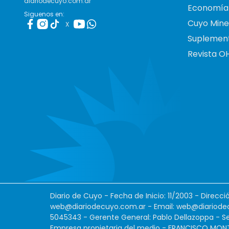
diariodecuyo.com.ar
Economía
Siguenos en:
Cuyo Mine
X
Suplemen
Revista O
Diario de Cuyo - Fecha de Inicio: 11/2003 - Direcc
web@diariodecuyo.com.ar
- Email:
web@diariode
5045343 - Gerente General: Pablo Dellazoppa - Se
Empresa propietaria del medio - FRANCISCO MONTES