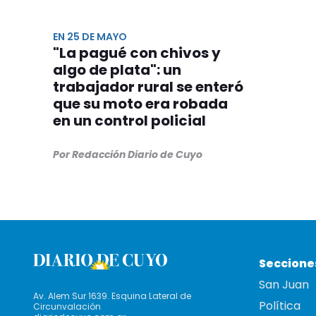
EN 25 DE MAYO
"La pagué con chivos y
algo de plata": un
trabajador rural se enteró
que su moto era robada
en un control policial
Por Redacción Diario de Cuyo
Seccione
San Juan
Av. Alem Sur 1639. Esquina Lateral de
Política
Circunvalación