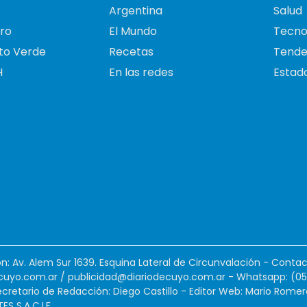
Argentina
Salud
ro
El Mundo
Tecno
to Verde
Recetas
Tende
H
En las redes
Estado
ión: Av. Alem Sur 1639. Esquina Lateral de Circunvalación - Contac
cuyo.com.ar
/
publicidad@diariodecuyo.com.ar
-
Whatsapp: (0
cretario de Redacción: Diego Castillo - Editor Web: Mario Romer
 S.A.C.I.F.