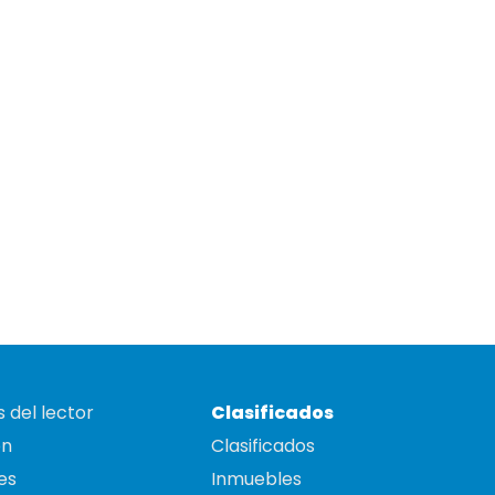
 del lector
Clasificados
on
Clasificados
es
Inmuebles