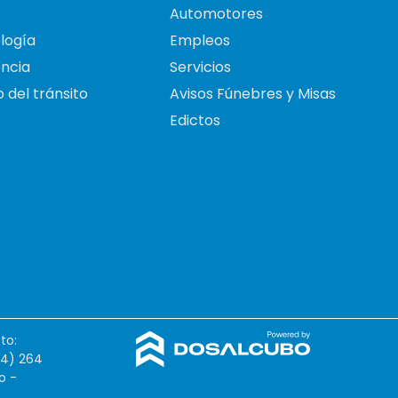
Automotores
logía
Empleos
ncia
Servicios
 del tránsito
Avisos Fúnebres y Misas
Edictos
to:
54) 264
o -