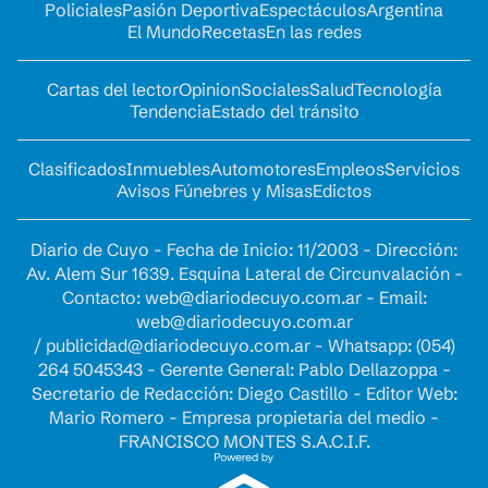
Policiales
Pasión Deportiva
Espectáculos
Argentina
El Mundo
Recetas
En las redes
Cartas del lector
Opinion
Sociales
Salud
Tecnología
Tendencia
Estado del tránsito
Clasificados
Inmuebles
Automotores
Empleos
Servicios
Avisos Fúnebres y Misas
Edictos
Diario de Cuyo - Fecha de Inicio: 11/2003 - Dirección:
Av. Alem Sur 1639. Esquina Lateral de Circunvalación -
Contacto:
web@diariodecuyo.com.ar
- Email:
web@diariodecuyo.com.ar
/
publicidad@diariodecuyo.com.ar
-
Whatsapp: (054)
264 5045343 - Gerente General: Pablo Dellazoppa -
Secretario de Redacción: Diego Castillo - Editor Web:
Mario Romero - Empresa propietaria del medio -
FRANCISCO MONTES S.A.C.I.F.