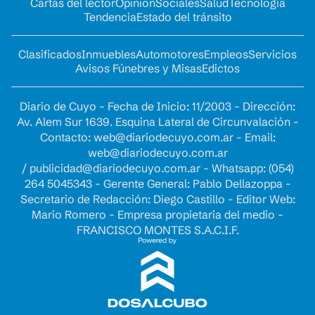
Cartas del lector
Opinion
Sociales
Salud
Tecnología
Tendencia
Estado del tránsito
Clasificados
Inmuebles
Automotores
Empleos
Servicios
Avisos Fúnebres y Misas
Edictos
Diario de Cuyo - Fecha de Inicio: 11/2003 - Dirección:
Av. Alem Sur 1639. Esquina Lateral de Circunvalación -
Contacto:
web@diariodecuyo.com.ar
- Email:
web@diariodecuyo.com.ar
/
publicidad@diariodecuyo.com.ar
-
Whatsapp: (054)
264 5045343 - Gerente General: Pablo Dellazoppa -
Secretario de Redacción: Diego Castillo - Editor Web:
Mario Romero - Empresa propietaria del medio -
FRANCISCO MONTES S.A.C.I.F.