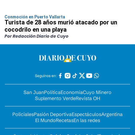
Conmoción en Puerto Vallarta
Turista de 28 años murió atacado por un
cocodrilo en una playa
Por Redacción Diario de Cuyo
Seguinos en:
San Juan
Política
Economía
Cuyo Minero
Suplemento Verde
Revista OH
Policiales
Pasión Deportiva
Espectáculos
Argentina
El Mundo
Recetas
En las redes