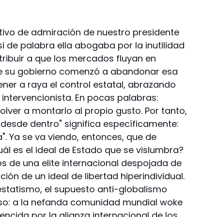
tivo de admiración de nuestro presidente
i de palabra ella abogaba por la inutilidad
tribuir a que los mercados fluyan en
e su gobierno comenzó a abandonar esa
er a raya el control estatal, abrazando
intervencionista. En pocas palabras:
lver a montarlo al propio gusto. Por tanto,
o desde dentro" significa específicamente:
". Ya se va viendo, entonces, que de
l es el ideal de Estado que se vislumbra?
 de una elite internacional despojada de
ión de un ideal de libertad hiperindividual.
estatismo, el supuesto anti-globalismo
oso: a la nefanda comunidad mundial woke
encida por la alianza internacional de los