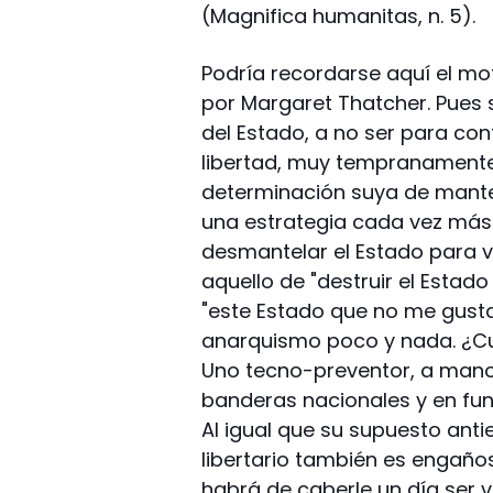
(Magnifica humanitas, n. 5).
Podría recordarse aquí el mo
por Margaret Thatcher. Pues s
del Estado, a no ser para con
libertad, muy tempranament
determinación suya de manten
una estrategia cada vez más 
desmantelar el Estado para vo
aquello de "destruir el Estad
"este Estado que no me gusta
anarquismo poco y nada. ¿Cuá
Uno tecno-preventor, a manos
banderas nacionales y en func
Al igual que su supuesto anti
libertario también es engañ
habrá de caberle un día ser v