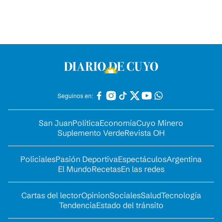
Seguinos en:
San Juan
Política
Economía
Cuyo Minero
Suplemento Verde
Revista OH
Policiales
Pasión Deportiva
Espectáculos
Argentina
El Mundo
Recetas
En las redes
Cartas del lector
Opinion
Sociales
Salud
Tecnología
Tendencia
Estado del tránsito