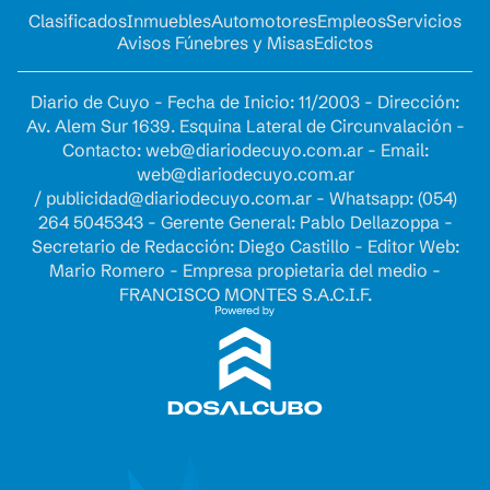
Clasificados
Inmuebles
Automotores
Empleos
Servicios
Avisos Fúnebres y Misas
Edictos
Diario de Cuyo - Fecha de Inicio: 11/2003 - Dirección:
Av. Alem Sur 1639. Esquina Lateral de Circunvalación -
Contacto:
web@diariodecuyo.com.ar
- Email:
web@diariodecuyo.com.ar
/
publicidad@diariodecuyo.com.ar
-
Whatsapp: (054)
264 5045343 - Gerente General: Pablo Dellazoppa -
Secretario de Redacción: Diego Castillo - Editor Web:
Mario Romero - Empresa propietaria del medio -
FRANCISCO MONTES S.A.C.I.F.