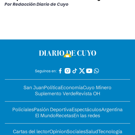
Por
Redacción Diario de Cuyo
Seguinos en:
San Juan
Política
Economía
Cuyo Minero
Suplemento Verde
Revista OH
Policiales
Pasión Deportiva
Espectáculos
Argentina
El Mundo
Recetas
En las redes
Cartas del lector
Opinion
Sociales
Salud
Tecnología