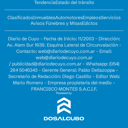
Tendencia
Estado del tránsito
Clasificados
Inmuebles
Automotores
Empleos
Servicios
Avisos Fúnebres y Misas
Edictos
Diario de Cuyo - Fecha de Inicio: 11/2003 - Dirección:
Av. Alem Sur 1639. Esquina Lateral de Circunvalación -
Contacto:
web@diariodecuyo.com.ar
- Email:
web@diariodecuyo.com.ar
/
publicidad@diariodecuyo.com.ar
-
Whatsapp: (054)
264 5045343 - Gerente General: Pablo Dellazoppa -
Secretario de Redacción: Diego Castillo - Editor Web:
Mario Romero - Empresa propietaria del medio -
FRANCISCO MONTES S.A.C.I.F.