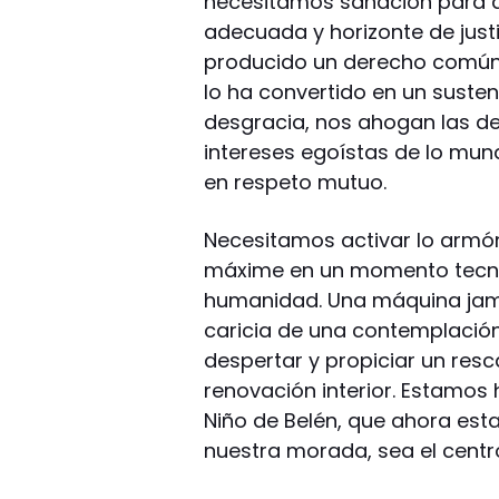
necesitamos sanación para ad
adecuada y horizonte de justi
producido un derecho común
lo ha convertido en un suste
desgracia, nos ahogan las de
intereses egoístas de lo mund
en respeto mutuo.
Necesitamos activar lo armóni
máxime en un momento tecnoc
humanidad. Una máquina jamás
caricia de una contemplación
despertar y propiciar un res
renovación interior. Estamos
Niño de Belén, que ahora es
nuestra morada, sea el centr