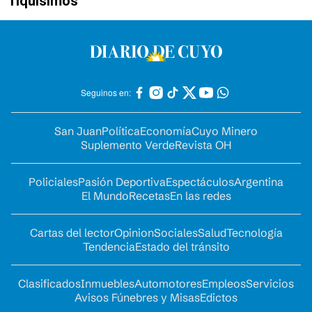
riquísimos
Seguinos en:
San Juan
Política
Economía
Cuyo Minero
Suplemento Verde
Revista OH
Policiales
Pasión Deportiva
Espectáculos
Argentina
El Mundo
Recetas
En las redes
Cartas del lector
Opinion
Sociales
Salud
Tecnología
Tendencia
Estado del tránsito
Clasificados
Inmuebles
Automotores
Empleos
Servicios
Avisos Fúnebres y Misas
Edictos