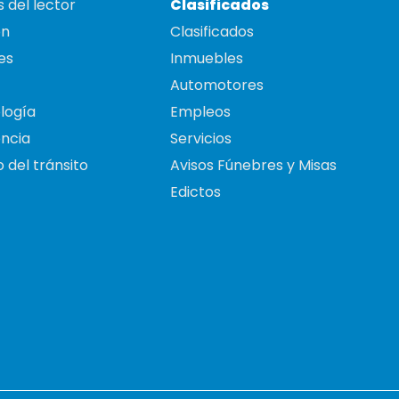
 del lector
Clasificados
on
Clasificados
es
Inmuebles
Automotores
logía
Empleos
ncia
Servicios
 del tránsito
Avisos Fúnebres y Misas
Edictos