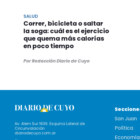
SALUD
Correr, bicicleta o saltar
la soga: cuál es el ejercicio
que quema más calorías
en poco tiempo
Por Redacción Diario de Cuyo
Seccione
San Juan
Av. Alem Sur 1639. Esquina Lateral de
Política
Circunvalación
diariodecuyo.com.ar
Economía