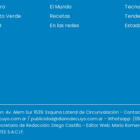
ro
El Mundo
Tecno
to Verde
Recetas
Tende
H
En las redes
Estado
ión: Av. Alem Sur 1639. Esquina Lateral de Circunvalación - Contac
cuyo.com.ar
/
publicidad@diariodecuyo.com.ar
-
Whatsapp: (0
cretario de Redacción: Diego Castillo - Editor Web: Mario Romer
 S.A.C.I.F.