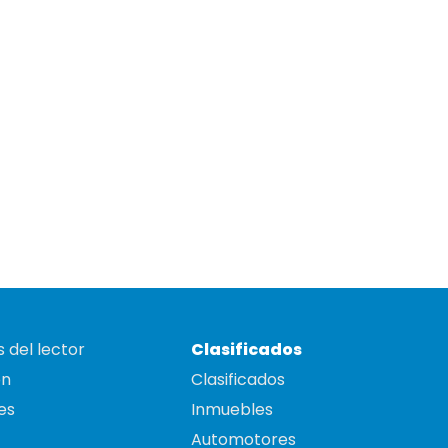
 del lector
Clasificados
on
Clasificados
es
Inmuebles
Automotores