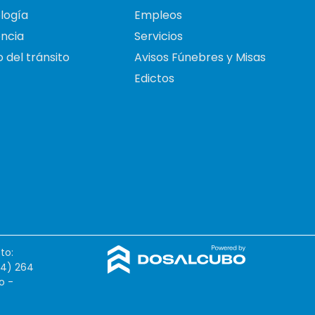
logía
Empleos
ncia
Servicios
 del tránsito
Avisos Fúnebres y Misas
Edictos
to:
54) 264
o -