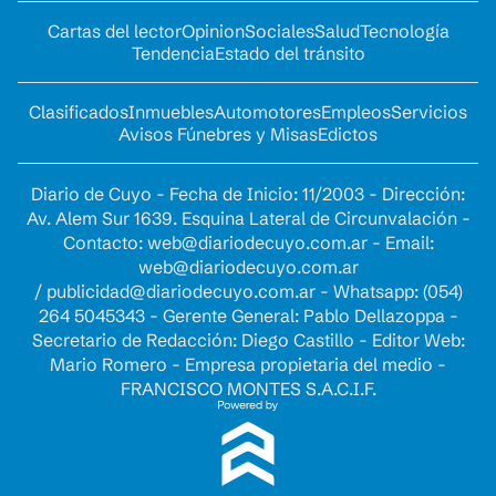
Cartas del lector
Opinion
Sociales
Salud
Tecnología
Tendencia
Estado del tránsito
Clasificados
Inmuebles
Automotores
Empleos
Servicios
Avisos Fúnebres y Misas
Edictos
Diario de Cuyo - Fecha de Inicio: 11/2003 - Dirección:
Av. Alem Sur 1639. Esquina Lateral de Circunvalación -
Contacto:
web@diariodecuyo.com.ar
- Email:
web@diariodecuyo.com.ar
/
publicidad@diariodecuyo.com.ar
-
Whatsapp: (054)
264 5045343 - Gerente General: Pablo Dellazoppa -
Secretario de Redacción: Diego Castillo - Editor Web:
Mario Romero - Empresa propietaria del medio -
FRANCISCO MONTES S.A.C.I.F.