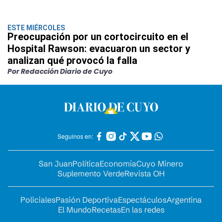
ESTE MIÉRCOLES
Preocupación por un cortocircuito en el
Hospital Rawson: evacuaron un sector y
analizan qué provocó la falla
Por Redacción Diario de Cuyo
Seguinos en:
San Juan
Política
Economía
Cuyo Minero
Suplemento Verde
Revista OH
Policiales
Pasión Deportiva
Espectáculos
Argentina
El Mundo
Recetas
En las redes