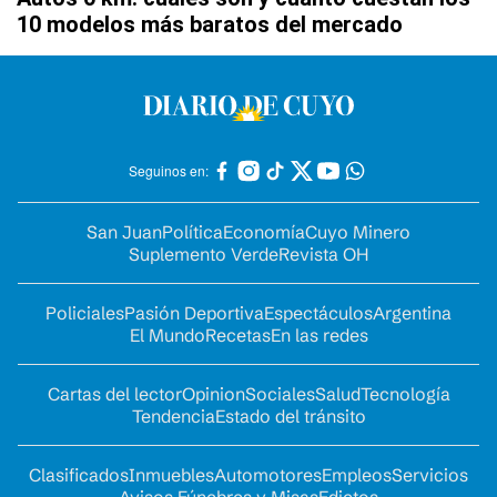
10 modelos más baratos del mercado
Seguinos en:
San Juan
Política
Economía
Cuyo Minero
Suplemento Verde
Revista OH
Policiales
Pasión Deportiva
Espectáculos
Argentina
El Mundo
Recetas
En las redes
Cartas del lector
Opinion
Sociales
Salud
Tecnología
Tendencia
Estado del tránsito
Clasificados
Inmuebles
Automotores
Empleos
Servicios
Avisos Fúnebres y Misas
Edictos