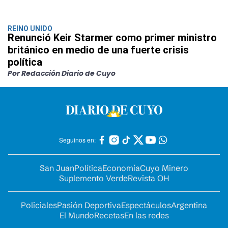
REINO UNIDO
Renunció Keir Starmer como primer ministro
británico en medio de una fuerte crisis
política
Por Redacción Diario de Cuyo
Seguinos en:
San Juan
Política
Economía
Cuyo Minero
Suplemento Verde
Revista OH
Policiales
Pasión Deportiva
Espectáculos
Argentina
El Mundo
Recetas
En las redes