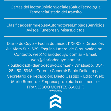
Cartas del lector
Opinion
Sociales
Salud
Tecnología
Tendencia
Estado del tránsito
Clasificados
Inmuebles
Automotores
Empleos
Servicios
Avisos Fúnebres y Misas
Edictos
Diario de Cuyo - Fecha de Inicio: 11/2003 - Dirección:
Av. Alem Sur 1639. Esquina Lateral de Circunvalación -
Contacto:
web@diariodecuyo.com.ar
- Email:
web@diariodecuyo.com.ar
/
publicidad@diariodecuyo.com.ar
-
Whatsapp: (054)
264 5045343 - Gerente General: Pablo Dellazoppa -
Secretario de Redacción: Diego Castillo - Editor Web:
Mario Romero - Empresa propietaria del medio -
FRANCISCO MONTES S.A.C.I.F.