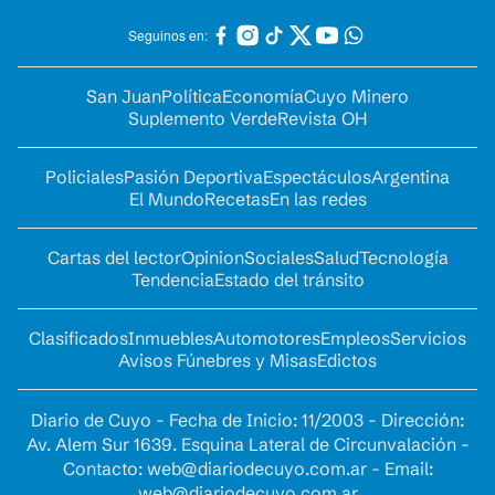
Seguinos en:
San Juan
Política
Economía
Cuyo Minero
Suplemento Verde
Revista OH
Policiales
Pasión Deportiva
Espectáculos
Argentina
El Mundo
Recetas
En las redes
Cartas del lector
Opinion
Sociales
Salud
Tecnología
Tendencia
Estado del tránsito
Clasificados
Inmuebles
Automotores
Empleos
Servicios
Avisos Fúnebres y Misas
Edictos
Diario de Cuyo - Fecha de Inicio: 11/2003 - Dirección:
Av. Alem Sur 1639. Esquina Lateral de Circunvalación -
Contacto:
web@diariodecuyo.com.ar
- Email:
web@diariodecuyo.com.ar