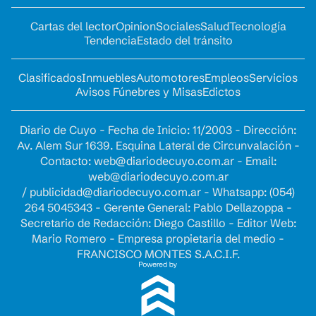
Cartas del lector
Opinion
Sociales
Salud
Tecnología
Tendencia
Estado del tránsito
Clasificados
Inmuebles
Automotores
Empleos
Servicios
Avisos Fúnebres y Misas
Edictos
Diario de Cuyo - Fecha de Inicio: 11/2003 - Dirección:
Av. Alem Sur 1639. Esquina Lateral de Circunvalación -
Contacto:
web@diariodecuyo.com.ar
- Email:
web@diariodecuyo.com.ar
/
publicidad@diariodecuyo.com.ar
-
Whatsapp: (054)
264 5045343 - Gerente General: Pablo Dellazoppa -
Secretario de Redacción: Diego Castillo - Editor Web:
Mario Romero - Empresa propietaria del medio -
FRANCISCO MONTES S.A.C.I.F.