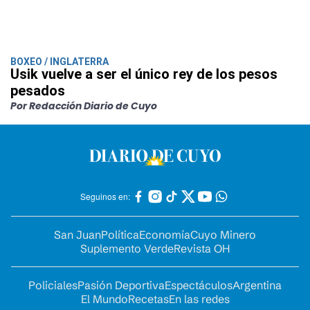
BOXEO / INGLATERRA
Usik vuelve a ser el único rey de los pesos
pesados
Por Redacción Diario de Cuyo
Seguinos en:
San Juan
Política
Economía
Cuyo Minero
Suplemento Verde
Revista OH
Policiales
Pasión Deportiva
Espectáculos
Argentina
El Mundo
Recetas
En las redes