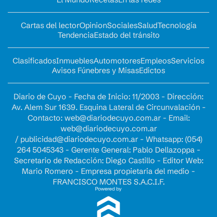
Cartas del lector
Opinion
Sociales
Salud
Tecnología
Tendencia
Estado del tránsito
Clasificados
Inmuebles
Automotores
Empleos
Servicios
Avisos Fúnebres y Misas
Edictos
Diario de Cuyo - Fecha de Inicio: 11/2003 - Dirección:
Av. Alem Sur 1639. Esquina Lateral de Circunvalación -
Contacto:
web@diariodecuyo.com.ar
- Email:
web@diariodecuyo.com.ar
/
publicidad@diariodecuyo.com.ar
-
Whatsapp: (054)
264 5045343 - Gerente General: Pablo Dellazoppa -
Secretario de Redacción: Diego Castillo - Editor Web:
Mario Romero - Empresa propietaria del medio -
FRANCISCO MONTES S.A.C.I.F.