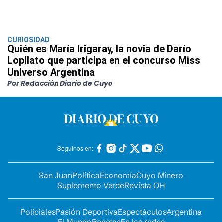
CURIOSIDAD
Quién es María Irigaray, la novia de Darío
Lopilato que participa en el concurso Miss
Universo Argentina
Por Redacción Diario de Cuyo
Seguinos en:
San Juan
Política
Economía
Cuyo Minero
Suplemento Verde
Revista OH
Policiales
Pasión Deportiva
Espectáculos
Argentina
El Mundo
Recetas
En las redes