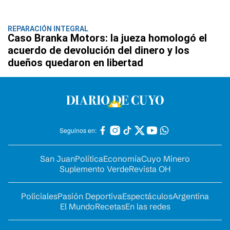
REPARACIÓN INTEGRAL
Caso Branka Motors: la jueza homologó el
acuerdo de devolución del dinero y los
dueños quedaron en libertad
Seguinos en:
San Juan
Política
Economía
Cuyo Minero
Suplemento Verde
Revista OH
Policiales
Pasión Deportiva
Espectáculos
Argentina
El Mundo
Recetas
En las redes