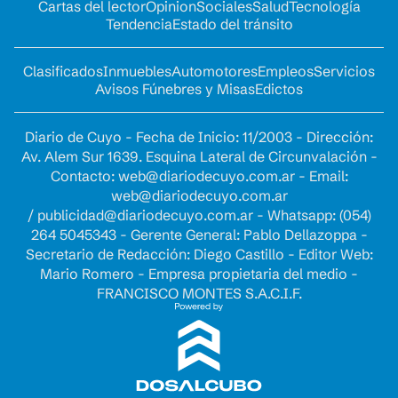
Cartas del lector
Opinion
Sociales
Salud
Tecnología
Tendencia
Estado del tránsito
Clasificados
Inmuebles
Automotores
Empleos
Servicios
Avisos Fúnebres y Misas
Edictos
Diario de Cuyo - Fecha de Inicio: 11/2003 - Dirección:
Av. Alem Sur 1639. Esquina Lateral de Circunvalación -
Contacto:
web@diariodecuyo.com.ar
- Email:
web@diariodecuyo.com.ar
/
publicidad@diariodecuyo.com.ar
-
Whatsapp: (054)
264 5045343 - Gerente General: Pablo Dellazoppa -
Secretario de Redacción: Diego Castillo - Editor Web:
Mario Romero - Empresa propietaria del medio -
FRANCISCO MONTES S.A.C.I.F.