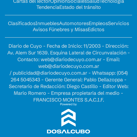
Cartas del lector
Opinion
Sociales
Salud
Tecnología
Tendencia
Estado del tránsito
Clasificados
Inmuebles
Automotores
Empleos
Servicios
Avisos Fúnebres y Misas
Edictos
Diario de Cuyo - Fecha de Inicio: 11/2003 - Dirección:
Av. Alem Sur 1639. Esquina Lateral de Circunvalación -
Contacto:
web@diariodecuyo.com.ar
- Email:
web@diariodecuyo.com.ar
/
publicidad@diariodecuyo.com.ar
-
Whatsapp: (054)
264 5045343 - Gerente General: Pablo Dellazoppa -
Secretario de Redacción: Diego Castillo - Editor Web:
Mario Romero - Empresa propietaria del medio -
FRANCISCO MONTES S.A.C.I.F.