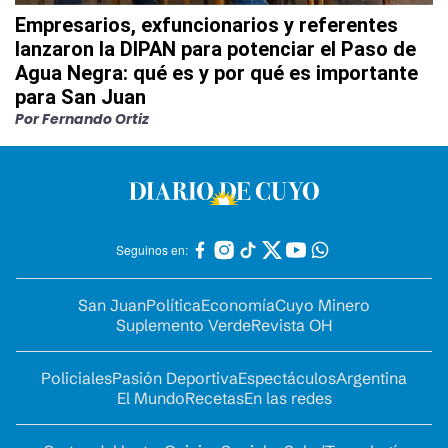
Empresarios, exfuncionarios y referentes
lanzaron la DIPAN para potenciar el Paso de
Agua Negra: qué es y por qué es importante
para San Juan
Por Fernando Ortiz
Seguinos en:
San Juan
Política
Economía
Cuyo Minero
Suplemento Verde
Revista OH
Policiales
Pasión Deportiva
Espectáculos
Argentina
El Mundo
Recetas
En las redes