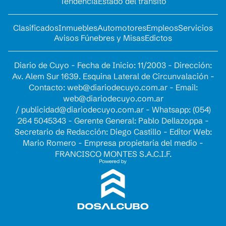
Tendencia
Estado del tránsito
Clasificados
Inmuebles
Automotores
Empleos
Servicios
Avisos Fúnebres y Misas
Edictos
Diario de Cuyo - Fecha de Inicio: 11/2003 - Dirección:
Av. Alem Sur 1639. Esquina Lateral de Circunvalación -
Contacto:
web@diariodecuyo.com.ar
- Email:
web@diariodecuyo.com.ar
/
publicidad@diariodecuyo.com.ar
-
Whatsapp: (054)
264 5045343 - Gerente General: Pablo Dellazoppa -
Secretario de Redacción: Diego Castillo - Editor Web:
Mario Romero - Empresa propietaria del medio -
FRANCISCO MONTES S.A.C.I.F.