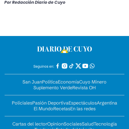
Por
Redacción Diario de Cuyo
Seguinos en:
San Juan
Política
Economía
Cuyo Minero
Suplemento Verde
Revista OH
Policiales
Pasión Deportiva
Espectáculos
Argentina
El Mundo
Recetas
En las redes
Cartas del lector
Opinion
Sociales
Salud
Tecnología