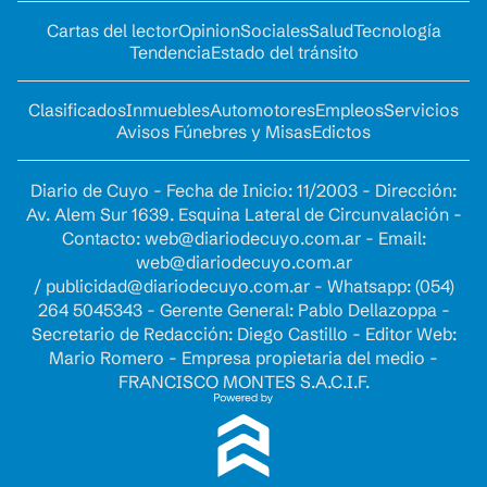
Cartas del lector
Opinion
Sociales
Salud
Tecnología
Tendencia
Estado del tránsito
Clasificados
Inmuebles
Automotores
Empleos
Servicios
Avisos Fúnebres y Misas
Edictos
Diario de Cuyo - Fecha de Inicio: 11/2003 - Dirección:
Av. Alem Sur 1639. Esquina Lateral de Circunvalación -
Contacto:
web@diariodecuyo.com.ar
- Email:
web@diariodecuyo.com.ar
/
publicidad@diariodecuyo.com.ar
-
Whatsapp: (054)
264 5045343 - Gerente General: Pablo Dellazoppa -
Secretario de Redacción: Diego Castillo - Editor Web:
Mario Romero - Empresa propietaria del medio -
FRANCISCO MONTES S.A.C.I.F.