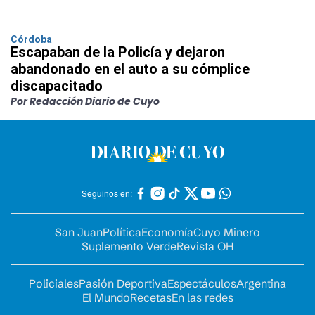
Córdoba
Escapaban de la Policía y dejaron
abandonado en el auto a su cómplice
discapacitado
Por Redacción Diario de Cuyo
Seguinos en:
San Juan
Política
Economía
Cuyo Minero
Suplemento Verde
Revista OH
Policiales
Pasión Deportiva
Espectáculos
Argentina
El Mundo
Recetas
En las redes