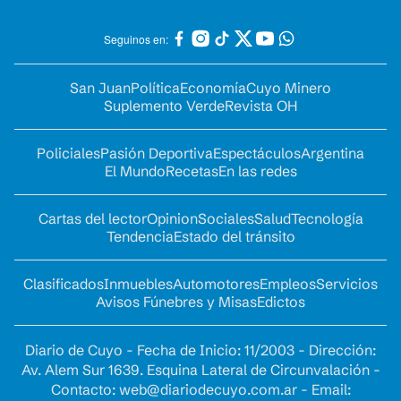
Seguinos en:
San Juan
Política
Economía
Cuyo Minero
Suplemento Verde
Revista OH
Policiales
Pasión Deportiva
Espectáculos
Argentina
El Mundo
Recetas
En las redes
Cartas del lector
Opinion
Sociales
Salud
Tecnología
Tendencia
Estado del tránsito
Clasificados
Inmuebles
Automotores
Empleos
Servicios
Avisos Fúnebres y Misas
Edictos
Diario de Cuyo - Fecha de Inicio: 11/2003 - Dirección:
Av. Alem Sur 1639. Esquina Lateral de Circunvalación -
Contacto:
web@diariodecuyo.com.ar
- Email: