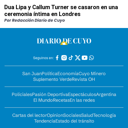
Dua Lipa y Callum Turner se casaron en una
ceremonia íntima en Londres
Por Redacción Diario de Cuyo
Seguinos en:
San Juan
Política
Economía
Cuyo Minero
Suplemento Verde
Revista OH
Policiales
Pasión Deportiva
Espectáculos
Argentina
El Mundo
Recetas
En las redes
Cartas del lector
Opinion
Sociales
Salud
Tecnología
Tendencia
Estado del tránsito