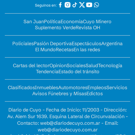
Seguinos en:
San Juan
Política
Economía
Cuyo Minero
Suplemento Verde
Revista OH
Policiales
Pasión Deportiva
Espectáculos
Argentina
El Mundo
Recetas
En las redes
Cartas del lector
Opinion
Sociales
Salud
Tecnología
Tendencia
Estado del tránsito
Clasificados
Inmuebles
Automotores
Empleos
Servicios
Avisos Fúnebres y Misas
Edictos
Diario de Cuyo - Fecha de Inicio: 11/2003 - Dirección:
Av. Alem Sur 1639. Esquina Lateral de Circunvalación -
Contacto:
web@diariodecuyo.com.ar
- Email:
web@diariodecuyo.com.ar