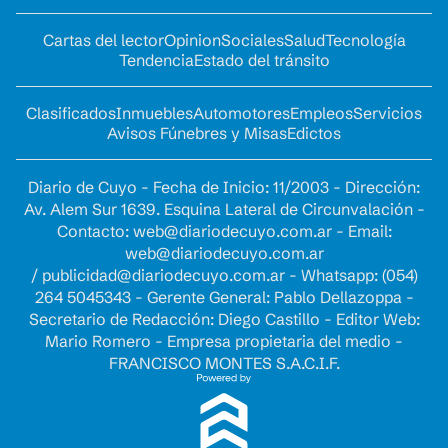
Cartas del lector
Opinion
Sociales
Salud
Tecnología
Tendencia
Estado del tránsito
Clasificados
Inmuebles
Automotores
Empleos
Servicios
Avisos Fúnebres y Misas
Edictos
Diario de Cuyo - Fecha de Inicio: 11/2003 - Dirección:
Av. Alem Sur 1639. Esquina Lateral de Circunvalación -
Contacto:
web@diariodecuyo.com.ar
- Email:
web@diariodecuyo.com.ar
/
publicidad@diariodecuyo.com.ar
-
Whatsapp: (054)
264 5045343 - Gerente General: Pablo Dellazoppa -
Secretario de Redacción: Diego Castillo - Editor Web:
Mario Romero - Empresa propietaria del medio -
FRANCISCO MONTES S.A.C.I.F.