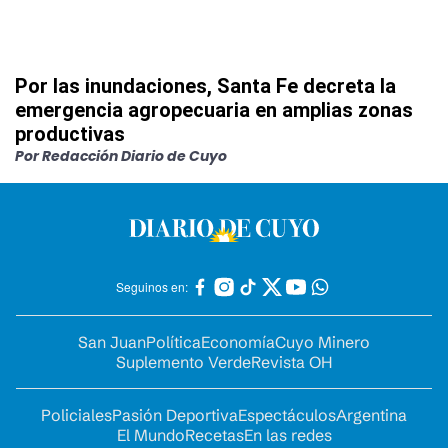
Por las inundaciones, Santa Fe decreta la
emergencia agropecuaria en amplias zonas
productivas
Por Redacción Diario de Cuyo
Seguinos en:
San Juan
Política
Economía
Cuyo Minero
Suplemento Verde
Revista OH
Policiales
Pasión Deportiva
Espectáculos
Argentina
El Mundo
Recetas
En las redes