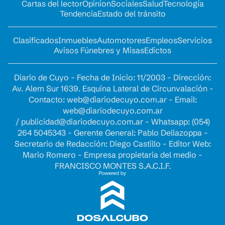
Cartas del lector
Opinion
Sociales
Salud
Tecnología
Tendencia
Estado del tránsito
Clasificados
Inmuebles
Automotores
Empleos
Servicios
Avisos Fúnebres y Misas
Edictos
Diario de Cuyo - Fecha de Inicio: 11/2003 - Dirección:
Av. Alem Sur 1639. Esquina Lateral de Circunvalación -
Contacto:
web@diariodecuyo.com.ar
- Email:
web@diariodecuyo.com.ar
/
publicidad@diariodecuyo.com.ar
-
Whatsapp: (054)
264 5045343 - Gerente General: Pablo Dellazoppa -
Secretario de Redacción: Diego Castillo - Editor Web:
Mario Romero - Empresa propietaria del medio -
FRANCISCO MONTES S.A.C.I.F.