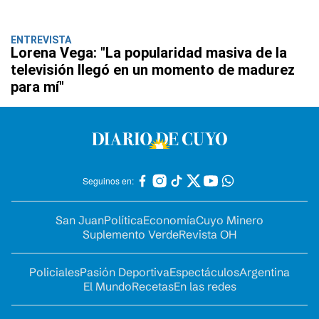
ENTREVISTA
Lorena Vega: "La popularidad masiva de la
televisión llegó en un momento de madurez
para mí"
Seguinos en:
San Juan
Política
Economía
Cuyo Minero
Suplemento Verde
Revista OH
Policiales
Pasión Deportiva
Espectáculos
Argentina
El Mundo
Recetas
En las redes