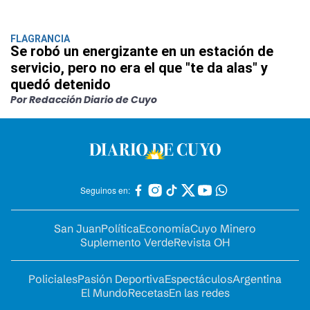
FLAGRANCIA
Se robó un energizante en un estación de
servicio, pero no era el que "te da alas" y
quedó detenido
Por Redacción Diario de Cuyo
Seguinos en:
San Juan
Política
Economía
Cuyo Minero
Suplemento Verde
Revista OH
Policiales
Pasión Deportiva
Espectáculos
Argentina
El Mundo
Recetas
En las redes