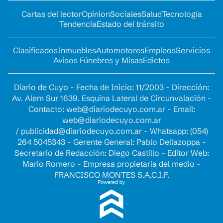
Cartas del lector
Opinion
Sociales
Salud
Tecnología
Tendencia
Estado del tránsito
Clasificados
Inmuebles
Automotores
Empleos
Servicios
Avisos Fúnebres y Misas
Edictos
Diario de Cuyo - Fecha de Inicio: 11/2003 - Dirección:
Av. Alem Sur 1639. Esquina Lateral de Circunvalación -
Contacto:
web@diariodecuyo.com.ar
- Email:
web@diariodecuyo.com.ar
/
publicidad@diariodecuyo.com.ar
-
Whatsapp: (054)
264 5045343 - Gerente General: Pablo Dellazoppa -
Secretario de Redacción: Diego Castillo - Editor Web:
Mario Romero - Empresa propietaria del medio -
FRANCISCO MONTES S.A.C.I.F.