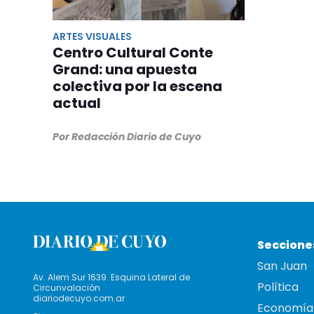
ARTES VISUALES
Centro Cultural Conte
Grand: una apuesta
colectiva por la escena
actual
Por Redacción Diario de Cuyo
Seccione
San Juan
Av. Alem Sur 1639. Esquina Lateral de
Política
Circunvalación
diariodecuyo.com.ar
Economía