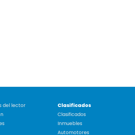
 del lector
Clasificados
on
Clasificados
es
Inmuebles
Automotores