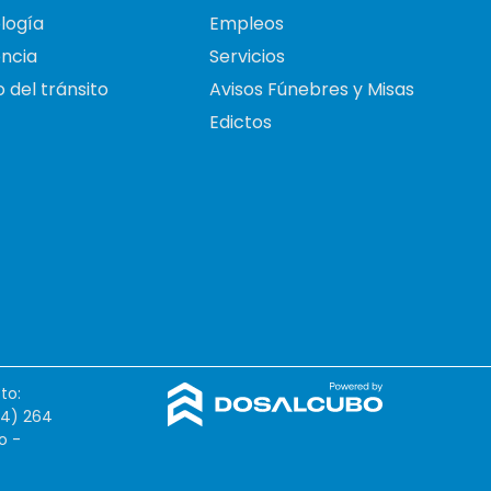
logía
Empleos
ncia
Servicios
 del tránsito
Avisos Fúnebres y Misas
Edictos
to:
54) 264
o -