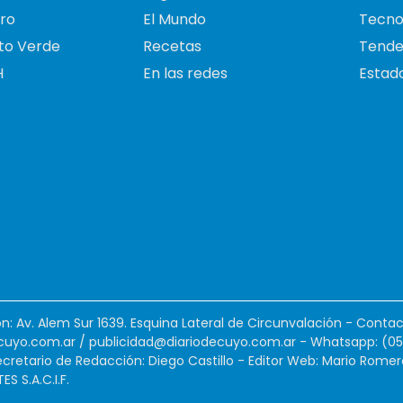
ro
El Mundo
Tecno
to Verde
Recetas
Tende
H
En las redes
Estado
ión: Av. Alem Sur 1639. Esquina Lateral de Circunvalación - Contac
cuyo.com.ar
/
publicidad@diariodecuyo.com.ar
-
Whatsapp: (0
cretario de Redacción: Diego Castillo - Editor Web: Mario Romer
 S.A.C.I.F.