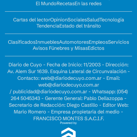
El Mundo
Recetas
En las redes
Cartas del lector
Opinion
Sociales
Salud
Tecnología
Tendencia
Estado del tránsito
Clasificados
Inmuebles
Automotores
Empleos
Servicios
Avisos Fúnebres y Misas
Edictos
Diario de Cuyo - Fecha de Inicio: 11/2003 - Dirección:
Av. Alem Sur 1639. Esquina Lateral de Circunvalación -
Contacto:
web@diariodecuyo.com.ar
- Email:
web@diariodecuyo.com.ar
/
publicidad@diariodecuyo.com.ar
-
Whatsapp: (054)
264 5045343 - Gerente General: Pablo Dellazoppa -
Secretario de Redacción: Diego Castillo - Editor Web:
Mario Romero - Empresa propietaria del medio -
FRANCISCO MONTES S.A.C.I.F.