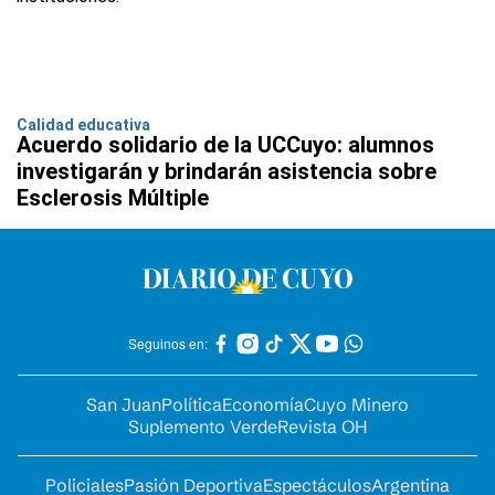
Calidad educativa
Acuerdo solidario de la UCCuyo: alumnos
investigarán y brindarán asistencia sobre
Esclerosis Múltiple
Seguinos en:
San Juan
Política
Economía
Cuyo Minero
Suplemento Verde
Revista OH
Policiales
Pasión Deportiva
Espectáculos
Argentina