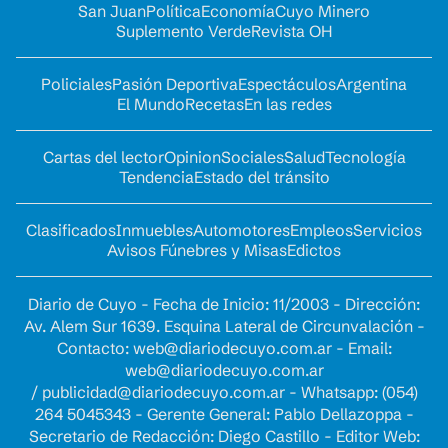
San Juan
Política
Economía
Cuyo Minero
Suplemento Verde
Revista OH
Policiales
Pasión Deportiva
Espectáculos
Argentina
El Mundo
Recetas
En las redes
Cartas del lector
Opinion
Sociales
Salud
Tecnología
Tendencia
Estado del tránsito
Clasificados
Inmuebles
Automotores
Empleos
Servicios
Avisos Fúnebres y Misas
Edictos
Diario de Cuyo - Fecha de Inicio: 11/2003 - Dirección:
Av. Alem Sur 1639. Esquina Lateral de Circunvalación -
Contacto:
web@diariodecuyo.com.ar
- Email:
web@diariodecuyo.com.ar
/
publicidad@diariodecuyo.com.ar
-
Whatsapp: (054)
264 5045343 - Gerente General: Pablo Dellazoppa -
Secretario de Redacción: Diego Castillo - Editor Web: