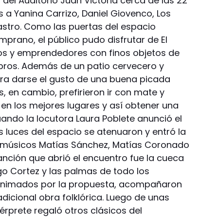
del Auditorio Juan Victoria cerca de las 22
 a Yanina Carrizo, Daniel Giovenco, Los
stro. Como las puertas del espacio
mprano, el público pudo disfrutar de El
nos y emprendedores con finos objetos de
bros. Además de un patio cervecero y
ara darse el gusto de una buena picada
s, en cambio, prefirieron ir con mate y
n los mejores lugares y así obtener una
uando la locutora Laura Poblete anunció el
 luces del espacio se atenuaron y entró la
us músicos Matías Sánchez, Matías Coronado
anción que abrió el encuentro fue la cueca
go Cortez y las palmas de todo los
 animados por la propuesta, acompañaron
radicional obra folklórica. Luego de unas
térprete regaló otros clásicos del