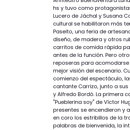
Anfiteatro Buenaventura Luna 
hs y tuvo como protagonistas
Lucero de Jáchal y Susana Ca
cultural se habilitaron más te
Paseito, una feria de artesa
diseño, de madera y otros ru
carritos de comida rápida p
antes de la función. Pero otro
reposeras para acomodarse e
mejor visión del escenario. C
comienzo del espectáculo, las
cantante Carrizo, junto a s
y Alfredo Bordó. La primera c
"Pueblerina soy" de Víctor Hu
presentes se encendieron y
en coro los estribillos de la t
palabras de bienvenida, la in