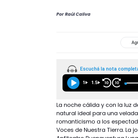
Por
Raúl Caliva
Agr
Escuchá la nota complet
1
1.5
10
10
La noche cálida y con la luz d
natural ideal para una velad
romanticismo a los espectado
Voces de Nuestra Tierra. La j