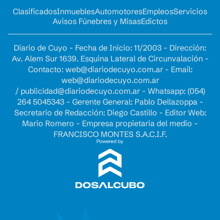
Clasificados
Inmuebles
Automotores
Empleos
Servicios
Avisos Fúnebres y Misas
Edictos
Diario de Cuyo - Fecha de Inicio: 11/2003 - Dirección:
Av. Alem Sur 1639. Esquina Lateral de Circunvalación -
Contacto:
web@diariodecuyo.com.ar
- Email:
web@diariodecuyo.com.ar
/
publicidad@diariodecuyo.com.ar
-
Whatsapp: (054)
264 5045343 - Gerente General: Pablo Dellazoppa -
Secretario de Redacción: Diego Castillo - Editor Web:
Mario Romero - Empresa propietaria del medio -
FRANCISCO MONTES S.A.C.I.F.