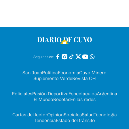
Seguinos en:
San Juan
Política
Economía
Cuyo Minero
Suplemento Verde
Revista OH
Policiales
Pasión Deportiva
Espectáculos
Argentina
El Mundo
Recetas
En las redes
Cartas del lector
Opinion
Sociales
Salud
Tecnología
Tendencia
Estado del tránsito