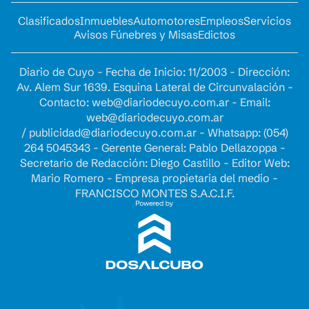
Clasificados
Inmuebles
Automotores
Empleos
Servicios
Avisos Fúnebres y Misas
Edictos
Diario de Cuyo - Fecha de Inicio: 11/2003 - Dirección:
Av. Alem Sur 1639. Esquina Lateral de Circunvalación -
Contacto:
web@diariodecuyo.com.ar
- Email:
web@diariodecuyo.com.ar
/
publicidad@diariodecuyo.com.ar
-
Whatsapp: (054)
264 5045343 - Gerente General: Pablo Dellazoppa -
Secretario de Redacción: Diego Castillo - Editor Web:
Mario Romero - Empresa propietaria del medio -
FRANCISCO MONTES S.A.C.I.F.