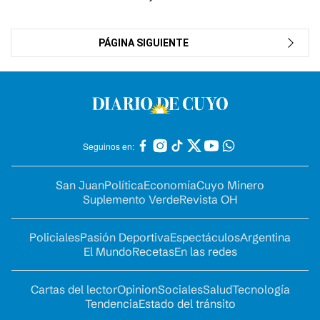
PÁGINA SIGUIENTE
Seguinos en:
San Juan
Política
Economía
Cuyo Minero
Suplemento Verde
Revista OH
Policiales
Pasión Deportiva
Espectáculos
Argentina
El Mundo
Recetas
En las redes
Cartas del lector
Opinion
Sociales
Salud
Tecnología
Tendencia
Estado del tránsito