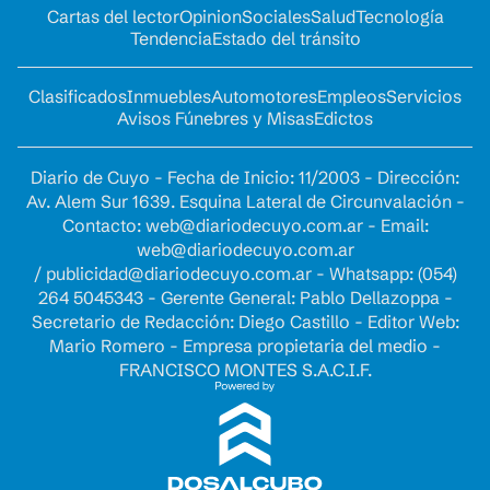
Cartas del lector
Opinion
Sociales
Salud
Tecnología
Tendencia
Estado del tránsito
Clasificados
Inmuebles
Automotores
Empleos
Servicios
Avisos Fúnebres y Misas
Edictos
Diario de Cuyo - Fecha de Inicio: 11/2003 - Dirección:
Av. Alem Sur 1639. Esquina Lateral de Circunvalación -
Contacto:
web@diariodecuyo.com.ar
- Email:
web@diariodecuyo.com.ar
/
publicidad@diariodecuyo.com.ar
-
Whatsapp: (054)
264 5045343 - Gerente General: Pablo Dellazoppa -
Secretario de Redacción: Diego Castillo - Editor Web:
Mario Romero - Empresa propietaria del medio -
FRANCISCO MONTES S.A.C.I.F.