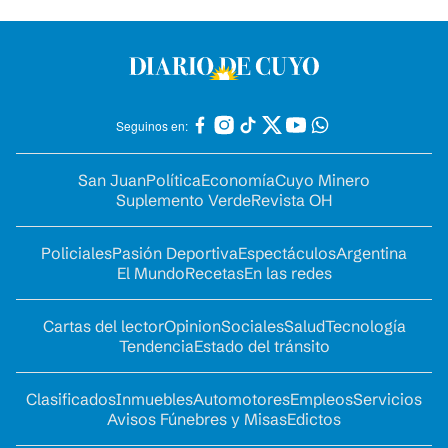
Seguinos en:
San Juan
Política
Economía
Cuyo Minero
Suplemento Verde
Revista OH
Policiales
Pasión Deportiva
Espectáculos
Argentina
El Mundo
Recetas
En las redes
Cartas del lector
Opinion
Sociales
Salud
Tecnología
Tendencia
Estado del tránsito
Clasificados
Inmuebles
Automotores
Empleos
Servicios
Avisos Fúnebres y Misas
Edictos