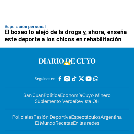
Superación personal
El boxeo lo alejó de la droga y, ahora, enseña
este deporte a los chicos en rehabilitación
Seguinos en:
San Juan
Política
Economía
Cuyo Minero
Suplemento Verde
Revista OH
Policiales
Pasión Deportiva
Espectáculos
Argentina
El Mundo
Recetas
En las redes