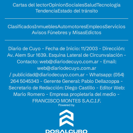
Cartas del lector
Opinion
Sociales
Salud
Tecnología
Tendencia
Estado del tránsito
Clasificados
Inmuebles
Automotores
Empleos
Servicios
Avisos Fúnebres y Misas
Edictos
Diario de Cuyo - Fecha de Inicio: 11/2003 - Dirección:
Av. Alem Sur 1639. Esquina Lateral de Circunvalación -
Contacto:
web@diariodecuyo.com.ar
- Email:
web@diariodecuyo.com.ar
/
publicidad@diariodecuyo.com.ar
-
Whatsapp: (054)
264 5045343 - Gerente General: Pablo Dellazoppa -
Secretario de Redacción: Diego Castillo - Editor Web:
Mario Romero - Empresa propietaria del medio -
FRANCISCO MONTES S.A.C.I.F.