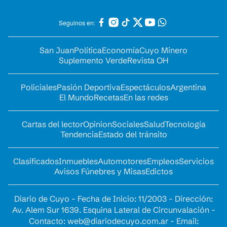
Seguinos en:
San Juan
Política
Economía
Cuyo Minero
Suplemento Verde
Revista OH
Policiales
Pasión Deportiva
Espectáculos
Argentina
El Mundo
Recetas
En las redes
Cartas del lector
Opinion
Sociales
Salud
Tecnología
Tendencia
Estado del tránsito
Clasificados
Inmuebles
Automotores
Empleos
Servicios
Avisos Fúnebres y Misas
Edictos
Diario de Cuyo - Fecha de Inicio: 11/2003 - Dirección:
Av. Alem Sur 1639. Esquina Lateral de Circunvalación -
Contacto:
web@diariodecuyo.com.ar
- Email: