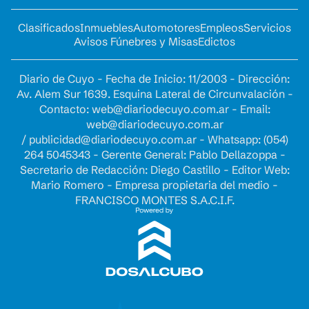
Clasificados
Inmuebles
Automotores
Empleos
Servicios
Avisos Fúnebres y Misas
Edictos
Diario de Cuyo - Fecha de Inicio: 11/2003 - Dirección:
Av. Alem Sur 1639. Esquina Lateral de Circunvalación -
Contacto:
web@diariodecuyo.com.ar
- Email:
web@diariodecuyo.com.ar
/
publicidad@diariodecuyo.com.ar
-
Whatsapp: (054)
264 5045343 - Gerente General: Pablo Dellazoppa -
Secretario de Redacción: Diego Castillo - Editor Web:
Mario Romero - Empresa propietaria del medio -
FRANCISCO MONTES S.A.C.I.F.