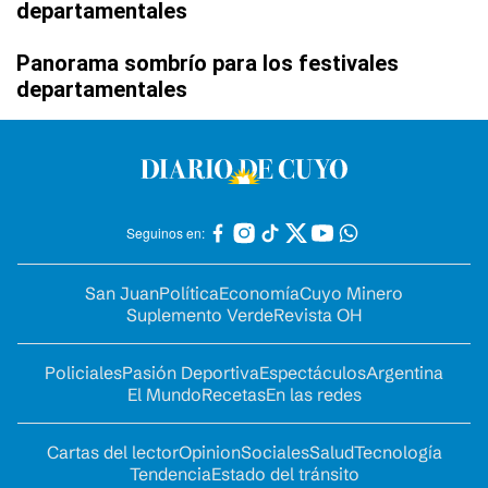
departamentales
Panorama sombrío para los festivales
departamentales
Seguinos en:
San Juan
Política
Economía
Cuyo Minero
Suplemento Verde
Revista OH
Policiales
Pasión Deportiva
Espectáculos
Argentina
El Mundo
Recetas
En las redes
Cartas del lector
Opinion
Sociales
Salud
Tecnología
Tendencia
Estado del tránsito