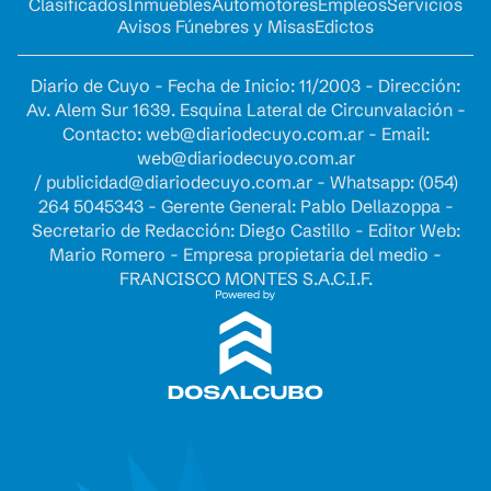
Clasificados
Inmuebles
Automotores
Empleos
Servicios
Avisos Fúnebres y Misas
Edictos
Diario de Cuyo - Fecha de Inicio: 11/2003 - Dirección:
Av. Alem Sur 1639. Esquina Lateral de Circunvalación -
Contacto:
web@diariodecuyo.com.ar
- Email:
web@diariodecuyo.com.ar
/
publicidad@diariodecuyo.com.ar
-
Whatsapp: (054)
264 5045343 - Gerente General: Pablo Dellazoppa -
Secretario de Redacción: Diego Castillo - Editor Web:
Mario Romero - Empresa propietaria del medio -
FRANCISCO MONTES S.A.C.I.F.