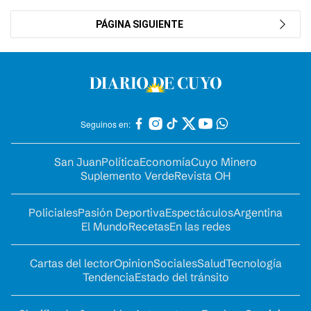
PÁGINA SIGUIENTE
Seguinos en:
San Juan
Política
Economía
Cuyo Minero
Suplemento Verde
Revista OH
Policiales
Pasión Deportiva
Espectáculos
Argentina
El Mundo
Recetas
En las redes
Cartas del lector
Opinion
Sociales
Salud
Tecnología
Tendencia
Estado del tránsito