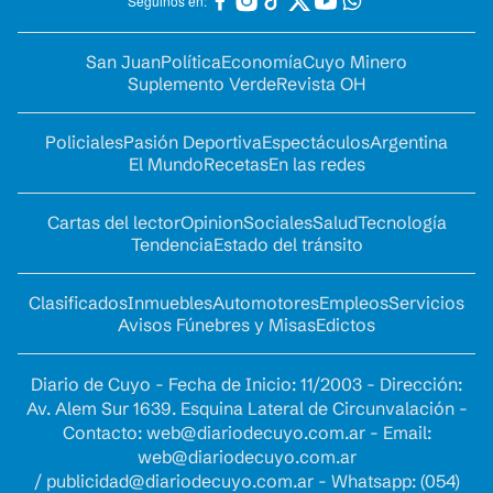
Seguinos en:
San Juan
Política
Economía
Cuyo Minero
Suplemento Verde
Revista OH
Policiales
Pasión Deportiva
Espectáculos
Argentina
El Mundo
Recetas
En las redes
Cartas del lector
Opinion
Sociales
Salud
Tecnología
Tendencia
Estado del tránsito
Clasificados
Inmuebles
Automotores
Empleos
Servicios
Avisos Fúnebres y Misas
Edictos
Diario de Cuyo - Fecha de Inicio: 11/2003 - Dirección:
Av. Alem Sur 1639. Esquina Lateral de Circunvalación -
Contacto:
web@diariodecuyo.com.ar
- Email:
web@diariodecuyo.com.ar
/
publicidad@diariodecuyo.com.ar
-
Whatsapp: (054)