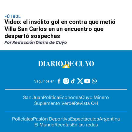
FÚTBOL
Video: el insólito gol en contra que metió
Villa San Carlos en un encuentro que
despertó sospechas
Por Redacción Diario de Cuyo
Seguinos en:
San Juan
Política
Economía
Cuyo Minero
Suplemento Verde
Revista OH
Policiales
Pasión Deportiva
Espectáculos
Argentina
El Mundo
Recetas
En las redes