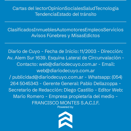
Cartas del lector
Opinion
Sociales
Salud
Tecnología
Tendencia
Estado del tránsito
Clasificados
Inmuebles
Automotores
Empleos
Servicios
Avisos Fúnebres y Misas
Edictos
Diario de Cuyo - Fecha de Inicio: 11/2003 - Dirección:
Av. Alem Sur 1639. Esquina Lateral de Circunvalación -
Contacto:
web@diariodecuyo.com.ar
- Email:
web@diariodecuyo.com.ar
/
publicidad@diariodecuyo.com.ar
-
Whatsapp: (054)
264 5045343 - Gerente General: Pablo Dellazoppa -
Secretario de Redacción: Diego Castillo - Editor Web:
Mario Romero - Empresa propietaria del medio -
FRANCISCO MONTES S.A.C.I.F.