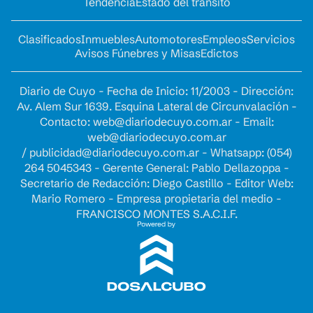
Tendencia
Estado del tránsito
Clasificados
Inmuebles
Automotores
Empleos
Servicios
Avisos Fúnebres y Misas
Edictos
Diario de Cuyo - Fecha de Inicio: 11/2003 - Dirección:
Av. Alem Sur 1639. Esquina Lateral de Circunvalación -
Contacto:
web@diariodecuyo.com.ar
- Email:
web@diariodecuyo.com.ar
/
publicidad@diariodecuyo.com.ar
-
Whatsapp: (054)
264 5045343 - Gerente General: Pablo Dellazoppa -
Secretario de Redacción: Diego Castillo - Editor Web:
Mario Romero - Empresa propietaria del medio -
FRANCISCO MONTES S.A.C.I.F.