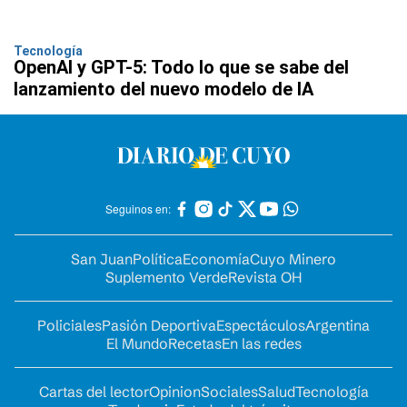
Tecnología
OpenAI y GPT-5: Todo lo que se sabe del
lanzamiento del nuevo modelo de IA
Seguinos en:
San Juan
Política
Economía
Cuyo Minero
Suplemento Verde
Revista OH
Policiales
Pasión Deportiva
Espectáculos
Argentina
El Mundo
Recetas
En las redes
Cartas del lector
Opinion
Sociales
Salud
Tecnología