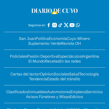
Seguinos en:
San Juan
Política
Economía
Cuyo Minero
Suplemento Verde
Revista OH
Policiales
Pasión Deportiva
Espectáculos
Argentina
El Mundo
Recetas
En las redes
Cartas del lector
Opinion
Sociales
Salud
Tecnología
Tendencia
Estado del tránsito
Clasificados
Inmuebles
Automotores
Empleos
Servicios
Avisos Fúnebres y Misas
Edictos