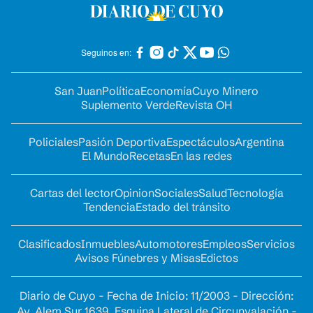
Seguinos en:
San Juan
Política
Economía
Cuyo Minero
Suplemento Verde
Revista OH
Policiales
Pasión Deportiva
Espectáculos
Argentina
El Mundo
Recetas
En las redes
Cartas del lector
Opinion
Sociales
Salud
Tecnología
Tendencia
Estado del tránsito
Clasificados
Inmuebles
Automotores
Empleos
Servicios
Avisos Fúnebres y Misas
Edictos
Diario de Cuyo - Fecha de Inicio: 11/2003 - Dirección:
Av. Alem Sur 1639. Esquina Lateral de Circunvalación -