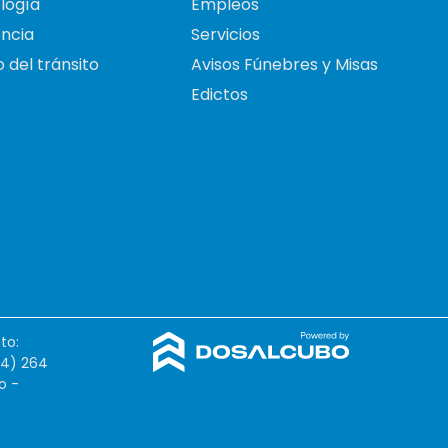
logía
Empleos
ncia
Servicios
 del tránsito
Avisos Fúnebres y Misas
Edictos
to:
54) 264
o -