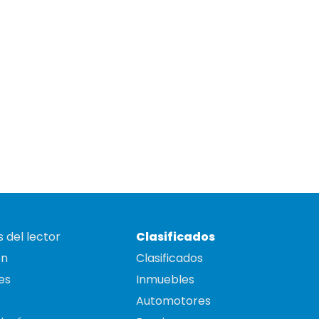
 del lector
Clasificados
on
Clasificados
es
Inmuebles
Automotores