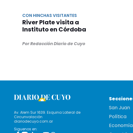
CON HINCHAS VISITANTES
River Plate visita a
Instituto en Córdoba
Por Redacción Diario de Cuyo
Seccione
San Juan
Av. Alem Sur 1639. Esquina Lateral de
Política
Circunvalación
diariodecuyo.com.ar
Economía
Siguenos en: