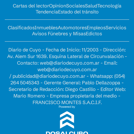
Cartas del lector
Opinion
Sociales
Salud
Tecnología
Tendencia
Estado del tránsito
Clasificados
Inmuebles
Automotores
Empleos
Servicios
Avisos Fúnebres y Misas
Edictos
Diario de Cuyo - Fecha de Inicio: 11/2003 - Dirección:
Av. Alem Sur 1639. Esquina Lateral de Circunvalación -
Contacto:
web@diariodecuyo.com.ar
- Email:
web@diariodecuyo.com.ar
/
publicidad@diariodecuyo.com.ar
-
Whatsapp: (054)
264 5045343 - Gerente General: Pablo Dellazoppa -
Secretario de Redacción: Diego Castillo - Editor Web:
Mario Romero - Empresa propietaria del medio -
FRANCISCO MONTES S.A.C.I.F.