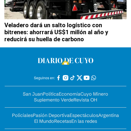
Veladero dará un salto logístico con
bitrenes: ahorrará US$1 millón al año y
reducirá su huella de carbono
Seguinos en:
San Juan
Política
Economía
Cuyo Minero
Suplemento Verde
Revista OH
Policiales
Pasión Deportiva
Espectáculos
Argentina
El Mundo
Recetas
En las redes