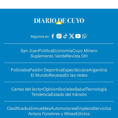
Seguinos en:
San Juan
Política
Economía
Cuyo Minero
Suplemento Verde
Revista OH
Policiales
Pasión Deportiva
Espectáculos
Argentina
El Mundo
Recetas
En las redes
Cartas del lector
Opinion
Sociales
Salud
Tecnología
Tendencia
Estado del tránsito
Clasificados
Inmuebles
Automotores
Empleos
Servicios
Avisos Fúnebres y Misas
Edictos